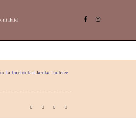
ontaktid
u ka Facebookist Janika Tuuletee