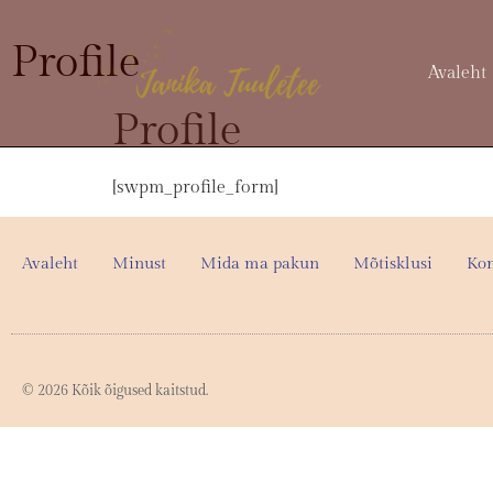
Profile
Avaleht
Profile
[swpm_profile_form]
Avaleht
Minust
Mida ma pakun
Mõtisklusi
Kon
© 2026 Kõik õigused kaitstud.