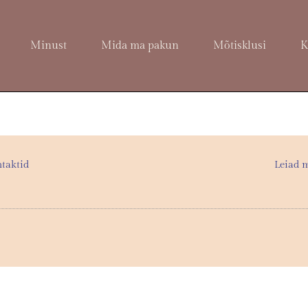
Minust
Mida ma pakun
Mõtisklusi
K
taktid
Leiad m